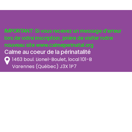
IMPORTANT: Si vous recevez un message d'erreur
lors de votre inscription, prière de visiter notre
nouveau site
www.calmeperinatal.org
Calme au coeur de la périnatalité
1463 boul. Lionel-Boulet, local 101-B
Varennes (Québec) J3X 1P7
info@calmeperinatal.org
438 772 2256
- pas de texto
Facebook
Instagram
FAQ
Code d'éthique