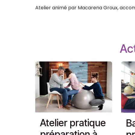
Atelier animé par Macarena Groux, accom
Act
Atelier pratique
Ba
préparation à
pr