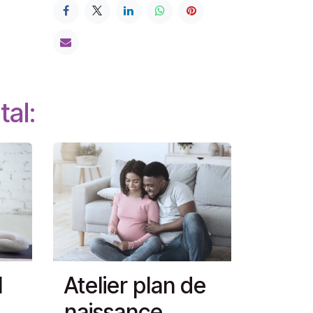
tal:
l
Atelier plan de
naissance