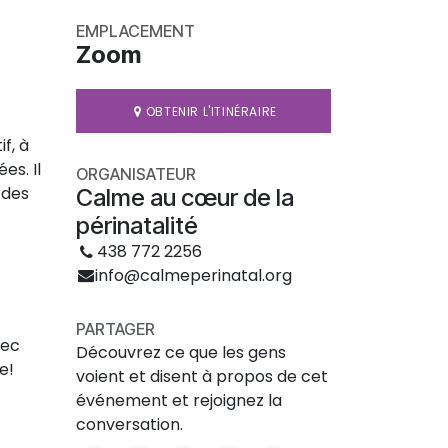
EMPLACEMENT
Zoom
OBTENIR L'ITINÉRAIRE
f, à
es. Il
ORGANISATEUR
 des
Calme au cœur de la
périnatalité
438 772 2256
info@calmeperinatal.org
PARTAGER
vec
Découvrez ce que les gens
e!
voient et disent à propos de cet
événement et rejoignez la
conversation.