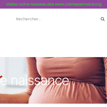
Visitez notre nouveau site
www.calmeperinatal.org
ices et activités
Contacts
de naissance