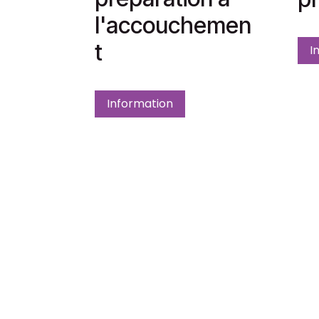
l'accouchemen
t
I
Information