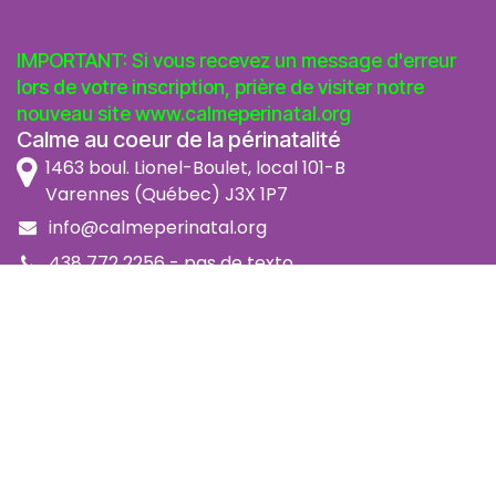
IMPORTANT: Si vous recevez un message d'erreur
lors de votre inscription, prière de visiter notre
nouveau site
www.calmeperinatal.org
Calme au coeur de la périnatalité
1463 boul. Lionel-Boulet, local 101-B
Varennes (Québec) J3X 1P7
info@calmeperinatal.org
438 772 2256
- pas de texto
Facebook
Instagram
FAQ
Code d'éthique
Politique de prévention de l'harcèlement