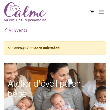
SE RENDRE AU CONTENU
All Events
Les inscriptions
sont clôturées
Atelier d'éveil parent-
bébé