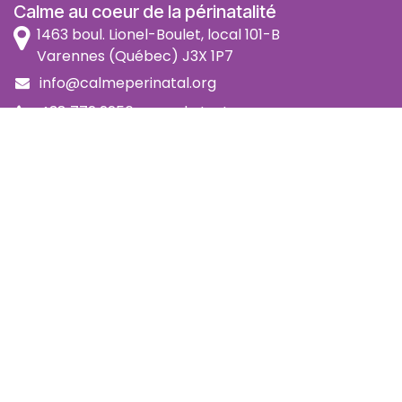
Calme au coeur de la périnatalité
1463 boul. Lionel-Boulet, local 101-B
Varennes (Québec) J3X 1P7
info@calmeperinatal.org
438 772 2256
- pas de texto
Facebook
Instagram
FAQ
Code d'éthique
Politique de prévention de l'harcèlement
Politique d'accessibilité
Politique d'annulation et remboursement
Politique de confidentialité