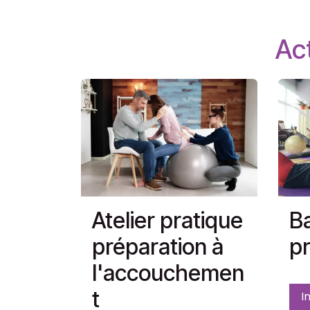
Act
Atelier pratique
Ba
préparation à
pr
l'accouchemen
t
I