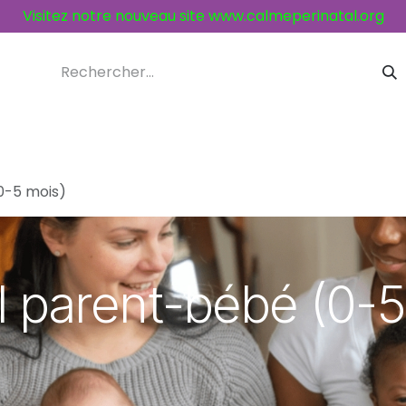
Visitez notre nouveau site
www.calmeperinatal.org
ices et activités
Contacts
(0-5 mois)
il parent-bébé (0-5