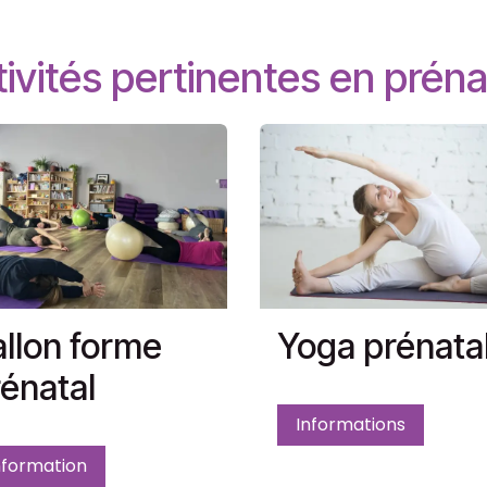
ivités pertinentes en préna
llon forme
Yoga prénata
énatal
Informations
nformation