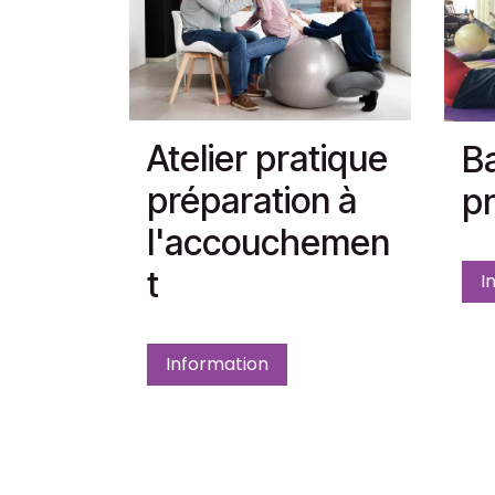
Atelier pratique
Ba
préparation à
pr
l'accouchemen
t
I
Information