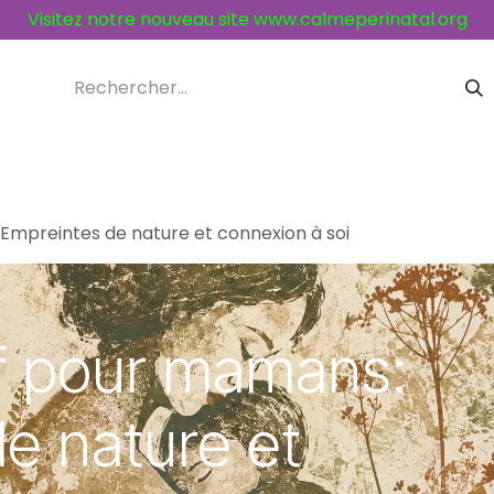
Visitez notre nouveau site
www.calmeperinatal.org
ices et activités
Contacts
 Empreintes de nature et connexion à soi
tif pour mamans:
e nature et