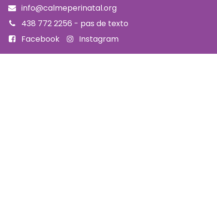
info@calmeperinatal.org
438 772 2256
- pas de texto
Facebook
Instagram
FAQ
Code d'éthique
Politique de prévention de l'harcèlement
Politique d'accessibilité
Politique d'annulation et remboursement
Politique de confidentialité
Infolettre
SUBSCRIBE