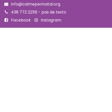
info@calmeperinatal.org
438 772 2256
- pas de texto
Facebook
Instagram
FAQ
Code d'éthique
Politique de prévention de l'harcèlement
Politique d'accessibilité
Politique d'annulation et remboursement
Politique de confidentialité
Infolettre
SUBSCRIBE