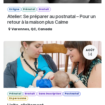
En ligne
Prénatal
Gratuit
Atelier: Se préparer au postnatal – Pour un
retour à la maison plus Calme
Varennes
,
QC
,
Canada
AOÛT
14
Prénatal
Gratuit
Sans inscription
Postnatal
En personne