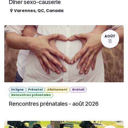
Dîner sexo-causerie
Varennes
,
QC
,
Canada
AOÛT
11
En ligne
Prénatal
Allaitement
Gratuit
Rencontres prénatales
Rencontres prénatales - août 2026