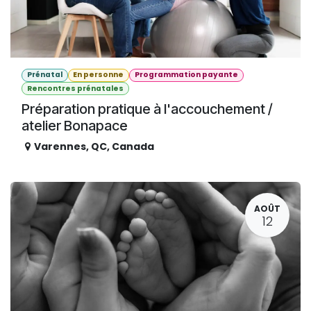
Prénatal
En personne
Programmation payante
Rencontres prénatales
Préparation pratique à l'accouchement /
atelier Bonapace
Varennes
,
QC
,
Canada
AOÛT
12