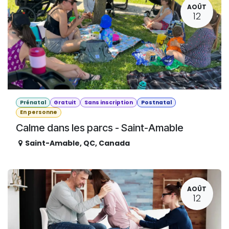
AOÛT
12
Prénatal
Gratuit
Sans inscription
Postnatal
En personne
Calme dans les parcs - Saint-Amable
Saint-Amable
,
QC
,
Canada
AOÛT
12