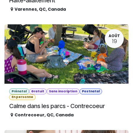
Halte-allaitement
Varennes
,
QC
,
Canada
AOÛT
19
Prénatal
Gratuit
Sans inscription
Postnatal
En personne
Calme dans les parcs - Contrecoeur
Contrecoeur
,
QC
,
Canada