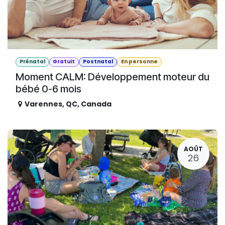
Prénatal
Gratuit
Postnatal
En personne
Moment CALM: Développement moteur du
bébé 0-6 mois
Varennes
,
QC
,
Canada
AOÛT
26