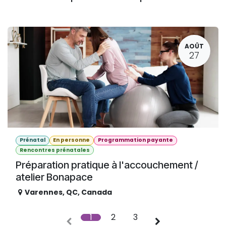
AOÛT
27
Prénatal
En personne
Programmation payante
Rencontres prénatales
Préparation pratique à l'accouchement /
atelier Bonapace
Varennes
,
QC
,
Canada
1
2
3