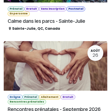
Prénatal
Gratuit
Sans inscription
Postnatal
En personne
Calme dans les parcs - Sainte-Julie
Sainte-Julie
,
QC
,
Canada
AOÛT
26
En ligne
Prénatal
Allaitement
Gratuit
Rencontres prénatales
Rencontres prénatales - Septembre 2026