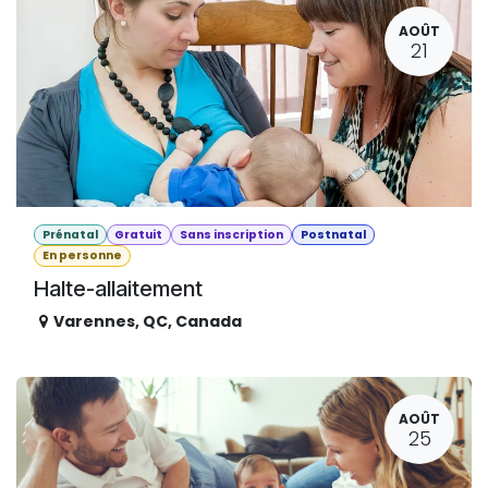
AOÛT
21
Prénatal
Gratuit
Sans inscription
Postnatal
En personne
Halte-allaitement
Varennes
,
QC
,
Canada
AOÛT
25