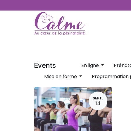
SE RENDRE AU CONTENU
Accueil
À propos
Inscriptions
Serv
Events
En ligne
Prénat
Mise en forme
Programmation
SEPT.
14