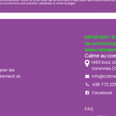
IMPORTANT: Si 
de votre inscri
www.calmeperi
Calme au coeu
1463 boul. Li
Varennes (Q
ner les
info@calme
itement et
438 772 22
Facebook
FAQ