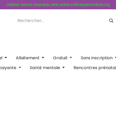
Visitez notre nouveau site
www.calmeperinatal.org
ices et activités
Contacts
al
Allaitement
Gratuit
Sans inscription
 payante
Santé mentale
Rencontres prénata