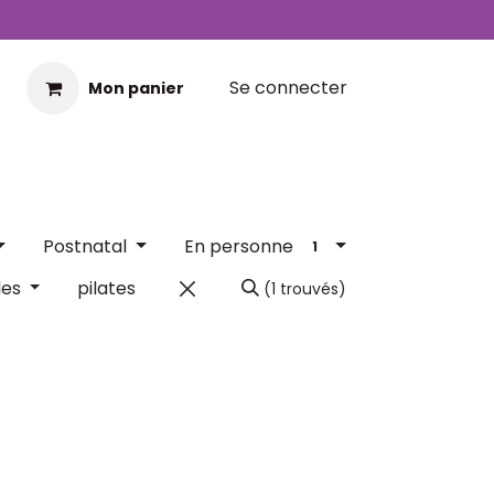
Se connecter
Mon panier
En personne
Postnatal
1
les
(1 trouvés)