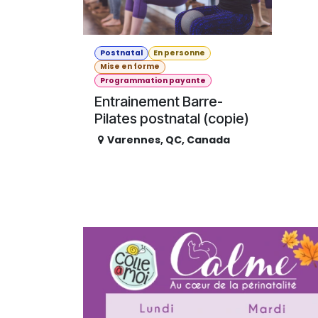
Postnatal
En personne
Mise en forme
Programmation payante
Entrainement Barre-
Pilates postnatal (copie)
Varennes
,
QC
,
Canada