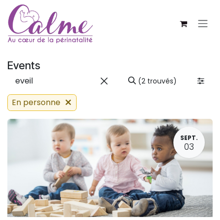
SE RENDRE AU CONTENU
Events
(2 trouvés)
En personne
SEPT.
03