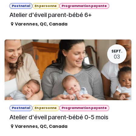
Postnatal
En personne
Programmation payante
Atelier d'éveil parent-bébé 6+
Varennes
,
QC
,
Canada
SEPT.
03
Postnatal
En personne
Programmation payante
Atelier d'éveil parent-bébé 0-5 mois
Varennes
,
QC
,
Canada