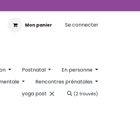
Se connecter
Mon panier
ion
Postnatal
En personne
 mentale
Rencontres prénatales
(2 trouvés)