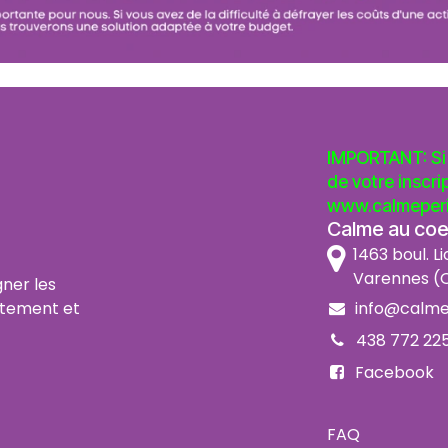
IMPORTANT: Si 
de votre inscri
www.calmeperi
Calme au coeu
1463 boul. Li
Varennes (Q
ner les
info@calme
itement et
438 772 22
Facebook
FAQ