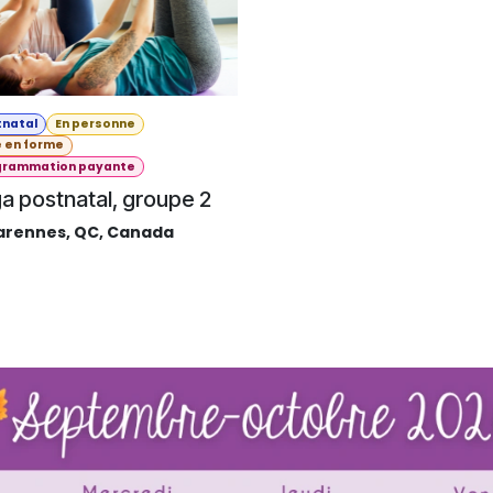
tnatal
En personne
e en forme
grammation payante
a postnatal, groupe 2
arennes
,
QC
,
Canada