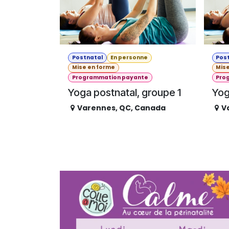
Postnatal
En personne
Pos
Mise en forme
Mis
Programmation payante
Pro
Yoga postnatal, groupe 1
Yog
Varennes
,
QC
,
Canada
V