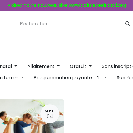
Visitez notre nouveau site
www.calmeperinatal.org
ices et activités
Contacts
natal
Allaitement
Gratuit
Sans inscript
Programmation payante
en forme
Santé
1
SEPT.
04