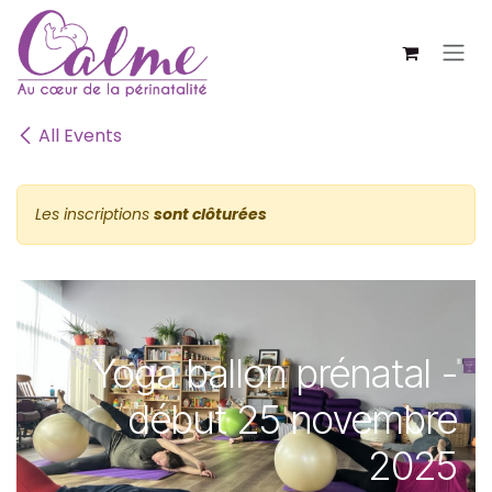
SE RENDRE AU CONTENU
All Events
Les inscriptions
sont clôturées
Yoga ballon prénatal -
début 25 novembre
2025