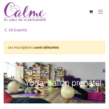
SE RENDRE AU CONTENU
All Events
Les inscriptions
sont clôturées
Yoga-ballon prénatal