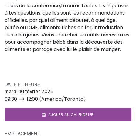
cours de la conférence,tu auras toutes les réponses
à tes questions: quelles sont les recommandations
officielles, par quel aliment débuter, à quel âge,
purée ou DME, aliments riches en fer, introduction
des allergènes. Viens chercher les outils nécessaires
pour accompagner bébé dans la découverte des
aliments et partage avec lui le plaisir de manger.
Conférence
en présentiel,
gratuite avec inscription.
Bienvenue aux bébés, à la fraterie et aux conjoint.e.s.
DATE ET HEURE
mardi 10 février 2026
09:30
12:00
(
America/Toronto
)
AJOUER AU CALENDRIER
EMPLACEMENT