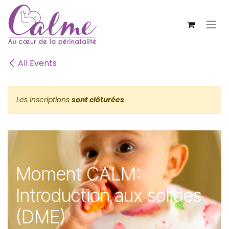
SE RENDRE AU CONTENU
All Events
Les inscriptions
sont clôturées
Moment CALM:
Introduction aux solides
(DME)